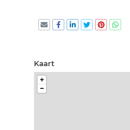
Kaart
+
−