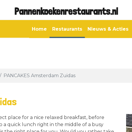
Pannenkoekenrestaurants.nl
Home
Restaurants
Nieuws & Acties
PANCAKES Amsterdam Zuidas
idas
 place for a nice relaxed breakfast, before
o a quick lunch right in the middle of a busy
the right place for you. Would you rather take