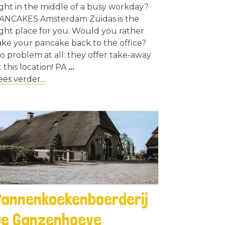
ight in the middle of a busy workday?
ANCAKES Amsterdam Zuidas is the
ight place for you. Would you rather
ake your pancake back to the office?
o problem at all: they offer take-away
t this location! PA
...
ees verder...
Pannenkoekenboerderij
De Ganzenhoeve