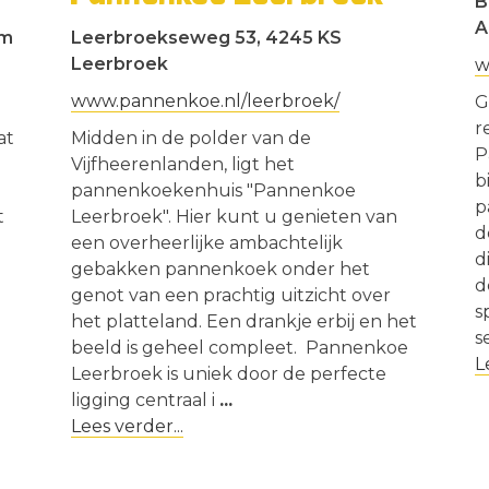
B
A
am
Leerbroekseweg 53, 4245 KS
Leerbroek
w
www.pannenkoe.nl/leerbroek/
G
r
at
Midden in de polder van de
P
Vijfheerenlanden, ligt het
b
pannenkoekenhuis "Pannenkoe
p
t
Leerbroek". Hier kunt u genieten van
d
een overheerlijke ambachtelijk
d
gebakken pannenkoek onder het
d
genot van een prachtig uitzicht over
s
het platteland. Een drankje erbij en het
s
beeld is geheel compleet. Pannenkoe
L
Leerbroek is uniek door de perfecte
ligging centraal i
...
Lees verder...