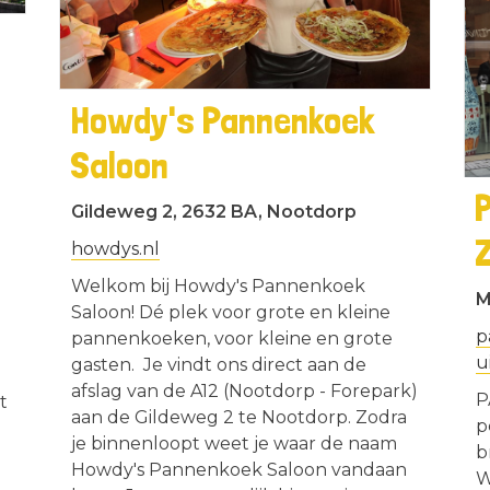
Howdy's Pannenkoek
Saloon
Gildeweg 2, 2632 BA, Nootdorp
howdys.nl
Welkom bij Howdy's Pannenkoek
M
Saloon! Dé plek voor grote en kleine
p
pannenkoeken, voor kleine en grote
u
gasten. Je vindt ons direct aan de
afslag van de A12 (Nootdorp - Forepark)
P
t
aan de Gildeweg 2 te Nootdorp. Zodra
p
je binnenloopt weet je waar de naam
b
Howdy's Pannenkoek Saloon vandaan
W