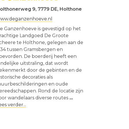
olthonerweg 9, 7779 DE, Holthone
ww.deganzenhoeve.nl
e Ganzenhoeve is gevestigd op het
rachtige Landgoed De Groote
cheere te Holthone, gelegen aan de
34 tussen Gramsbergen en
oevorden. De boerderij heeft een
andelijke uitstraling, dat wordt
ekenmerkt door de gebinten en de
istorische decoraties als
uurbeschilderingen en oude
ereedschappen. Rond de locatie zijn
oor wandelaars diverse routes
...
ees verder...