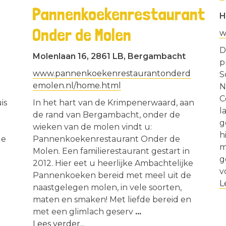
Pannenkoekenrestaurant
H
Onder de Molen
w
D
Molenlaan 16, 2861 LB, Bergambacht
p
www.pannenkoekenrestaurantonderd
S
emolen.nl/home.html
N
C
is
In het hart van de Krimpenerwaard, aan
l
de rand van Bergambacht, onder de
g
wieken van de molen vindt u:
h
de
Pannenkoekenrestaurant Onder de
m
Molen. Een familierestaurant gestart in
g
2012. Hier eet u heerlijke Ambachtelijke
v
f
Pannenkoeken bereid met meel uit de
L
naastgelegen molen, in vele soorten,
maten en smaken! Met liefde bereid en
met een glimlach geserv
...
Lees verder...