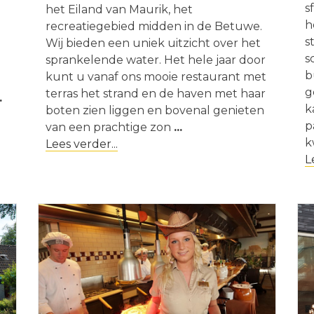
s
het Eiland van Maurik, het
h
recreatiegebied midden in de Betuwe.
s
Wij bieden een uniek uitzicht over het
s
sprankelende water. Het hele jaar door
b
kunt u vanaf ons mooie restaurant met
g
terras het strand en de haven met haar
.
k
boten zien liggen en bovenal genieten
p
van een prachtige zon
...
k
Lees verder...
L