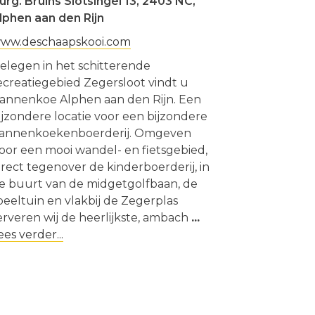
urg. Bruins Slotsingel 13, 2403 NC,
lphen aan den Rijn
ww.deschaapskooi.com
elegen in het schitterende
ecreatiegebied Zegersloot vindt u
annenkoe Alphen aan den Rijn. Een
ijzondere locatie voor een bijzondere
annenkoekenboerderij. Omgeven
oor een mooi wandel- en fietsgebied,
irect tegenover de kinderboerderij, in
e buurt van de midgetgolfbaan, de
peeltuin en vlakbij de Zegerplas
erveren wij de heerlijkste, ambach
...
ees verder...