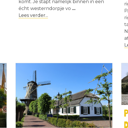
komt. Je stapt namelijk binnen in een
r
écht westerndorpje vo
...
P
Lees verder...
r
t
N
a
L