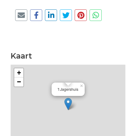
Kaart
+
−
×
't Jagershuis