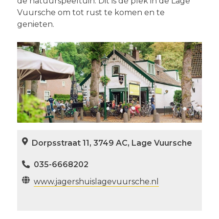
de natuurspeeltuin. Dit is dé plek in de Lage
Vuursche om tot rust te komen en te
genieten.
Dorpsstraat 11, 3749 AC, Lage Vuursche
035-6668202
www.jagershuislagevuursche.nl