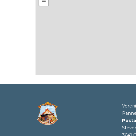
−
Veren
Panne
Posta
Steve
3641 C