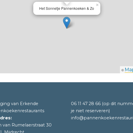
×
Het Sonnetje Pannenkoeken & Zo
Ma
©
iging van Erkende
06 11 47 28 66
(op dit numm
nkoekenrestaurants
je niet reserveren)
dres:
info@pannenkoekenrestaura
n van Rumelaerstraat 30
L Mijdrecht