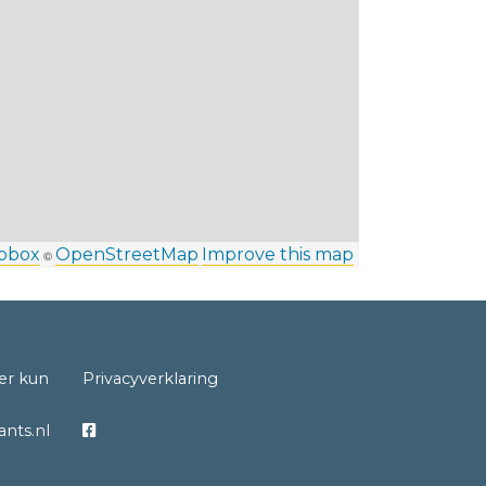
pbox
OpenStreetMap
Improve this map
©
er kun
Privacyverklaring
nts.nl