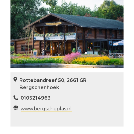
Rottebandreef 50, 2661 GR,
Bergschenhoek
0105214963
www.bergscheplas.nl